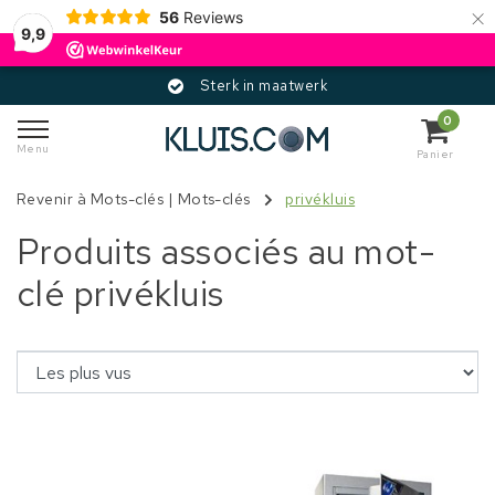
×
56
Reviews
9,9
Sterk in maatwerk
0
Menu
Panier
Revenir à Mots-clés
|
Mots-clés
privékluis
Produits associés au mot-
clé privékluis