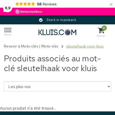
×
56
Reviews
9,9
Sterk in maatwerk
0
Menu
Panier
Revenir à Mots-clés
|
Mots-clés
sleutelhaak voor kluis
Produits associés au mot-
clé sleutelhaak voor kluis
Aucun produit n'a été trouvé...