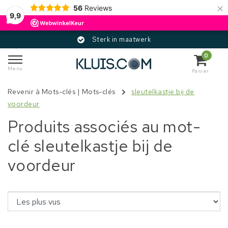
×
56
Reviews
9,9
Sterk in maatwerk
0
Menu
Panier
Revenir à Mots-clés
|
Mots-clés
sleutelkastje bij de
voordeur
Produits associés au mot-
clé sleutelkastje bij de
voordeur