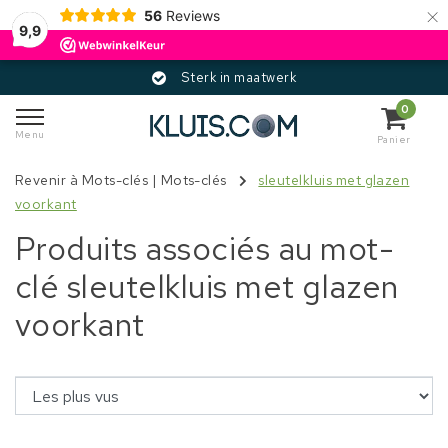
×
56
Reviews
9,9
Sterk in maatwerk
0
Menu
Panier
Revenir à Mots-clés
|
Mots-clés
sleutelkluis met glazen
voorkant
Produits associés au mot-
clé sleutelkluis met glazen
voorkant