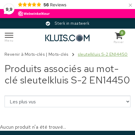
×
56
Reviews
9,9
Sterk in maatwerk
0
Menu
Panier
Revenir à Mots-clés
|
Mots-clés
sleutelkluis S-2 EN14450
Produits associés au mot-
clé sleutelkluis S-2 EN14450
Aucun produit n'a été trouvé...