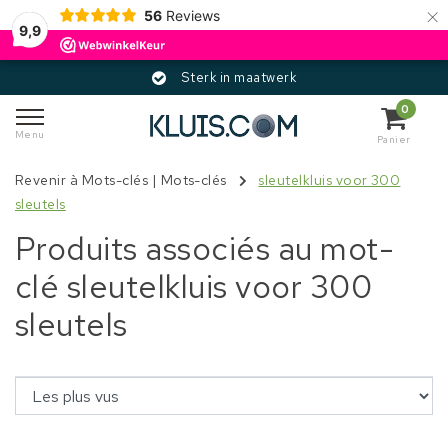
×
56
Reviews
9,9
Sterk in maatwerk
0
Menu
Panier
Revenir à Mots-clés
|
Mots-clés
sleutelkluis voor 300
sleutels
Produits associés au mot-
clé sleutelkluis voor 300
sleutels