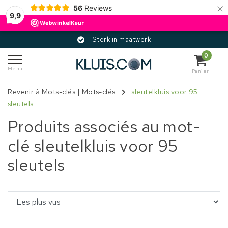
×
56
Reviews
9,9
Sterk in maatwerk
0
Menu
Panier
Revenir à Mots-clés
|
Mots-clés
sleutelkluis voor 95
sleutels
Produits associés au mot-
clé sleutelkluis voor 95
sleutels