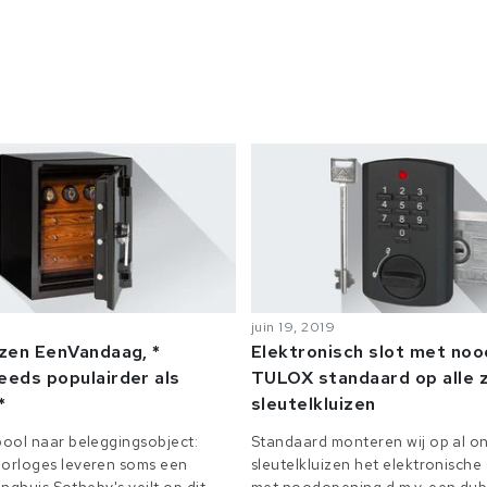
juin 19, 2019
izen EenVandaag, *
Elektronisch slot met no
eeds populairder als
TULOX standaard op alle z
*
sleutelkluizen
ool naar beleggingsobject:
Standaard monteren wij op al on
orloges leveren soms een
sleutelkluizen het elektronisch