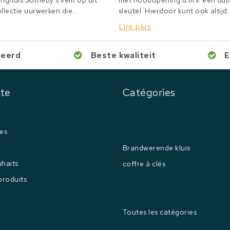
inghuis Sotheby's veilt op dit
met noodopening d.m.v. een du
lectie uurwerken die...
sleutel. Hierdoor kunt ook altijd..
Lire plus
ceerd
Beste kwaliteit
E
te
Catégories
es
Brandwerende kluis
uhaits
coffre à clés
produits
Toutes les catégories