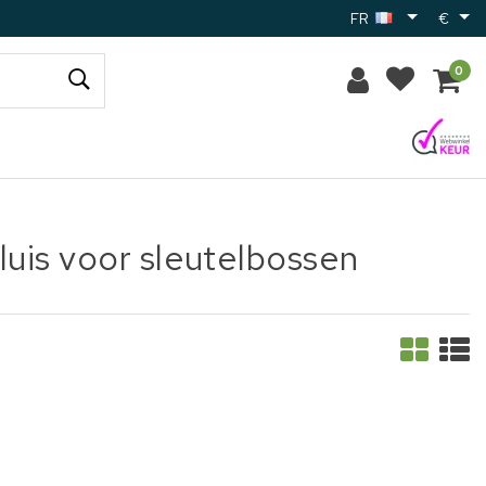
FR
€
0
luis voor sleutelbossen