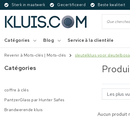
Sterk in maatwerk
Gecertificeerd
Beste kwaliteit
Catégories
Blog
Service à la clientèle
Revenir à Mots-clés
|
Mots-clés
sleutelkluis voor sleutelbos
Produi
Catégories
coffre à clés
PantzerGlass par Hunter Safes
Brandwerende kluis
Aucun produit n