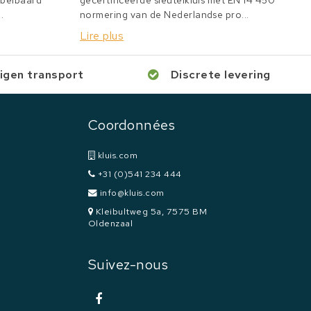
bbelbaard
gecertificeerde sleutelkluis met EN 14 450
.
normering van de Nederlandse pro...
Lire plus
igen transport
Discrete levering
Coordonnées
kluis.com
+31 (0)541 234 444
info@kluis.com
Kleibultweg 5a, 7575 BM
Oldenzaal
Suivez-nous