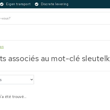
Eigen transport
Discrete levering
sen
ts associés au mot-clé sleutelk
'a été trouvé...