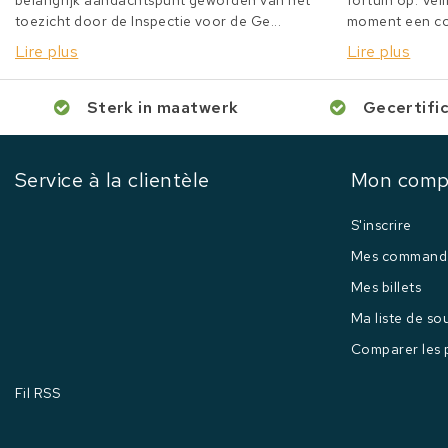
belangrijk aandachtspunt geworden van het
fortuin op. Veil
toezicht door de Inspectie voor de Ge...
moment een col
Lire plus
Lire plus
Sterk in maatwerk
Gecertifi
Service à la clientèle
Mon comp
S'inscrire
Mes command
Mes billets
Ma liste de so
Comparer les 
Fil RSS