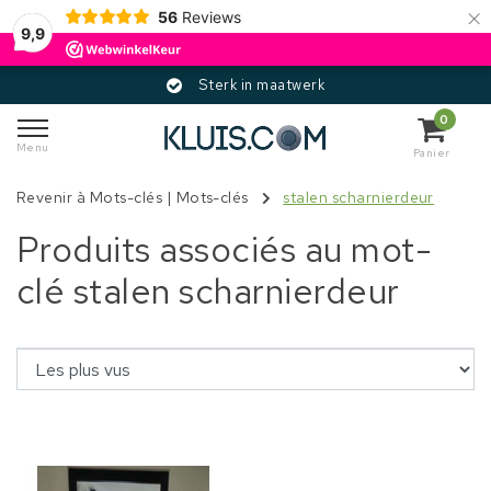
×
56
Reviews
9,9
Sterk in maatwerk
0
Menu
Panier
Revenir à Mots-clés
|
Mots-clés
stalen scharnierdeur
Produits associés au mot-
clé stalen scharnierdeur