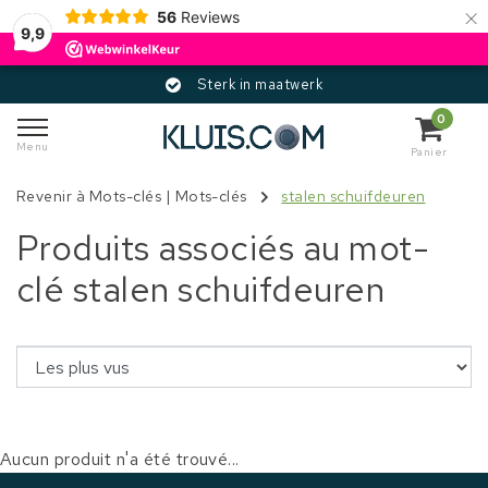
×
56
Reviews
9,9
Sterk in maatwerk
0
Menu
Panier
Revenir à Mots-clés
|
Mots-clés
stalen schuifdeuren
Produits associés au mot-
clé stalen schuifdeuren
Aucun produit n'a été trouvé...