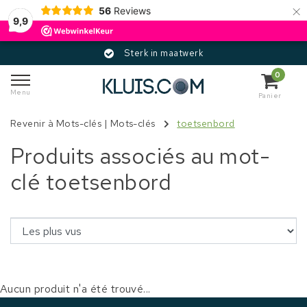
×
56
Reviews
9,9
Sterk in maatwerk
0
Menu
Panier
Revenir à Mots-clés
|
Mots-clés
toetsenbord
Produits associés au mot-
clé toetsenbord
Aucun produit n'a été trouvé...