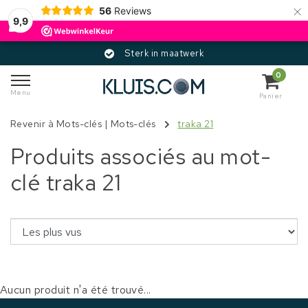
×
56
Reviews
9,9
Sterk in maatwerk
0
Menu
Panier
Revenir à Mots-clés
|
Mots-clés
traka 21
Produits associés au mot-
clé traka 21
Aucun produit n'a été trouvé...