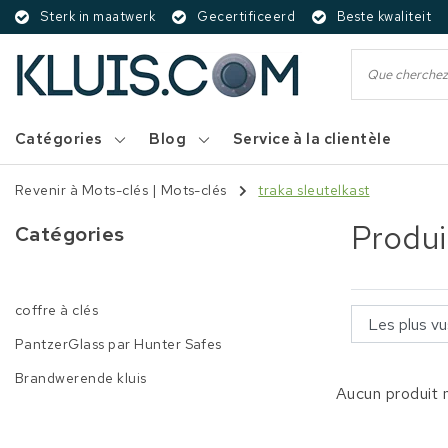
Sterk in maatwerk
Gecertificeerd
Beste kwaliteit
Catégories
Blog
Service à la clientèle
Revenir à Mots-clés
|
Mots-clés
traka sleutelkast
Produi
Catégories
coffre à clés
PantzerGlass par Hunter Safes
Brandwerende kluis
Aucun produit n