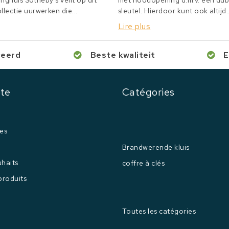
inghuis Sotheby's veilt op dit
met noodopening d.m.v. een du
lectie uurwerken die...
sleutel. Hierdoor kunt ook altijd..
Lire plus
ceerd
Beste kwaliteit
E
te
Catégories
es
Brandwerende kluis
uhaits
coffre à clés
produits
Toutes les catégories