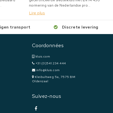
bbelbaard
gecertificeerde sleutelkluis met EN 14 450
.
normering van de Nederlandse pro...
Lire plus
igen transport
Discrete levering
Coordonnées
kluis.com
+31 (0)541 234 444
info@kluis.com
Kleibultweg 5a, 7575 BM
Oldenzaal
Suivez-nous