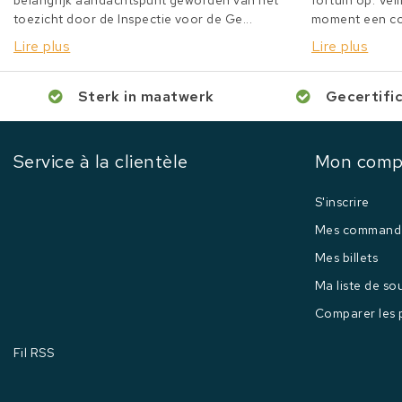
belangrijk aandachtspunt geworden van het
fortuin op. Veil
toezicht door de Inspectie voor de Ge...
moment een col
Lire plus
Lire plus
Sterk in maatwerk
Gecertifi
Service à la clientèle
Mon comp
S'inscrire
Mes command
Mes billets
Ma liste de so
Comparer les 
Fil RSS