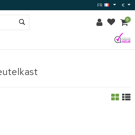
FR
€
0
eutelkast