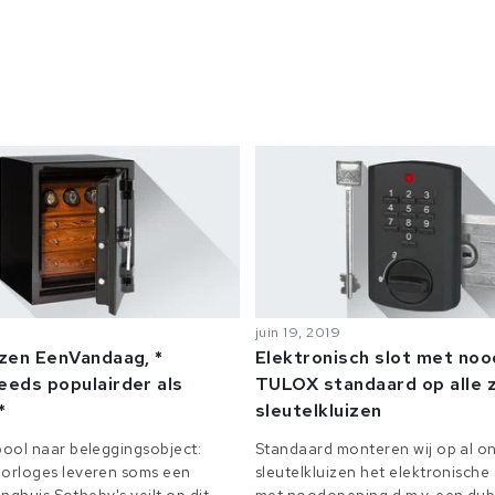
juin 19, 2019
izen EenVandaag, *
Elektronisch slot met no
eeds populairder als
TULOX standaard op alle z
*
sleutelkluizen
ool naar beleggingsobject:
Standaard monteren wij op al on
orloges leveren soms een
sleutelkluizen het elektronisch