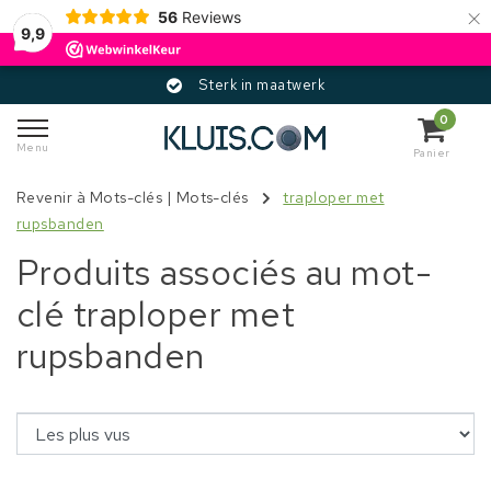
×
56
Reviews
9,9
Sterk in maatwerk
0
Menu
Panier
Revenir à Mots-clés
|
Mots-clés
traploper met
rupsbanden
Produits associés au mot-
clé traploper met
rupsbanden