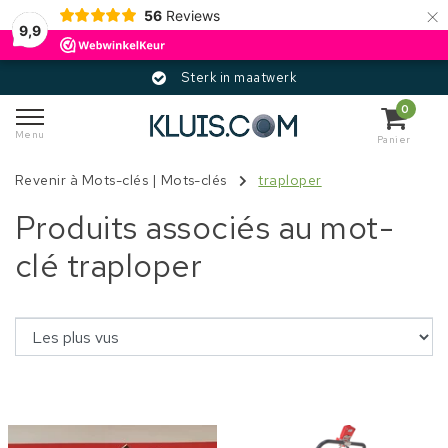
×
56
Reviews
9,9
Sterk in maatwerk
0
Menu
Panier
Revenir à Mots-clés
|
Mots-clés
traploper
Produits associés au mot-
clé traploper