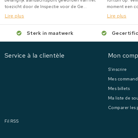
belangrijk aandachtspunt geworden van het
fortuin op. Veil
toezicht door de Inspectie voor de Ge...
moment een col
Lire plus
Lire plus
Sterk in maatwerk
Gecertifi
Service à la clientèle
Mon comp
S'inscrire
Mes command
Mes billets
Ma liste de so
Comparer les 
Fil RSS