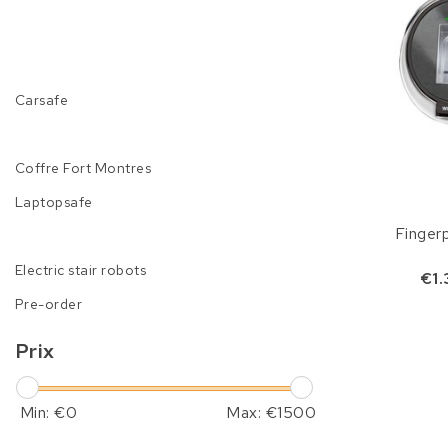
Carsafe
Coffre Fort Montres
Laptopsafe
Fingerp
Electric stair robots
€1.
Pre-order
Prix
Min: €
0
Max: €
1500