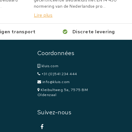
bbelbaard
gecertificeerde sleutelkluis met EN 14 450
.
normering van de Nederlandse pro...
Lire plus
igen transport
Discrete levering
Coordonnées
kluis.com
+31 (0)541 234 444
info@kluis.com
Kleibultweg 5a, 7575 BM
Oldenzaal
Suivez-nous