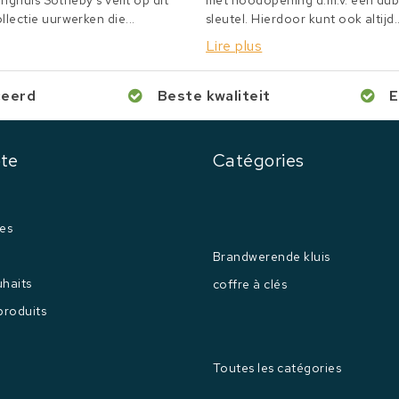
inghuis Sotheby's veilt op dit
met noodopening d.m.v. een du
lectie uurwerken die...
sleutel. Hierdoor kunt ook altijd..
Lire plus
ceerd
Beste kwaliteit
E
te
Catégories
es
Brandwerende kluis
uhaits
coffre à clés
produits
Toutes les catégories