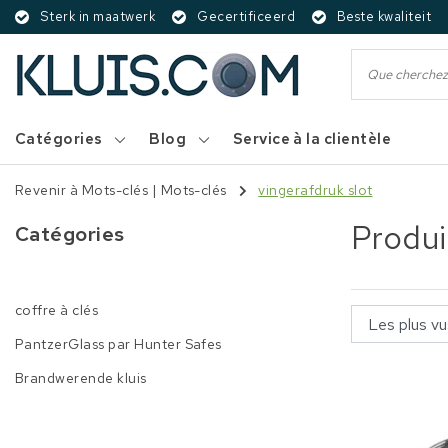
Sterk in maatwerk
Gecertificeerd
Beste kwaliteit
Catégories
Blog
Service à la clientèle
Revenir à Mots-clés
|
Mots-clés
vingerafdruk slot
Produi
Catégories
coffre à clés
PantzerGlass par Hunter Safes
Brandwerende kluis