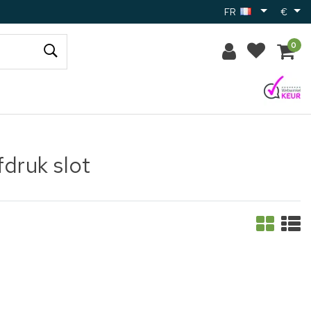
FR
€
0
druk slot