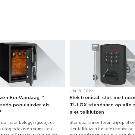
juin 19, 2019
izen EenVandaag, *
Elektronisch slot met no
eeds populairder als
TULOX standaard op alle z
*
sleutelkluizen
ool naar beleggingsobject:
Standaard monteren wij op al on
orloges leveren soms een
sleutelkluizen het elektronisch