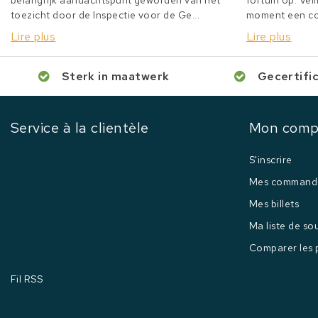
belangrijk aandachtspunt geworden van het
fortuin op. Veil
toezicht door de Inspectie voor de Ge...
moment een col
Lire plus
Lire plus
Sterk in maatwerk
Gecertifi
Service à la clientèle
Mon comp
S'inscrire
Mes command
Mes billets
Ma liste de so
Comparer les 
Fil RSS