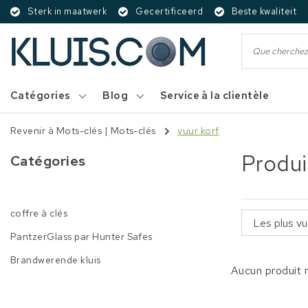
Sterk in maatwerk
Gecertificeerd
Beste kwaliteit
Catégories
Blog
Service à la clientèle
Revenir à Mots-clés
|
Mots-clés
vuur korf
Produi
Catégories
coffre à clés
PantzerGlass par Hunter Safes
Brandwerende kluis
Aucun produit n