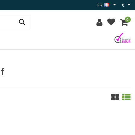
FR
€
0
f