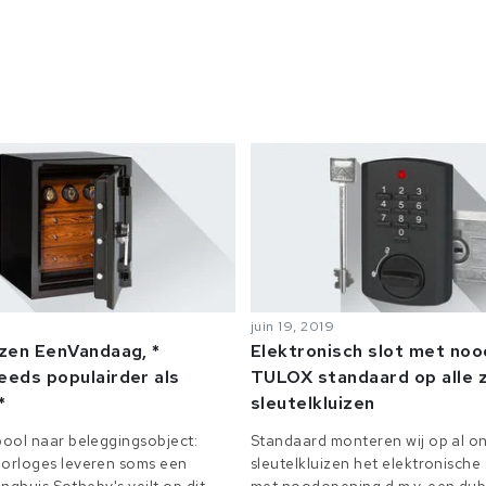
juin 19, 2019
izen EenVandaag, *
Elektronisch slot met no
eeds populairder als
TULOX standaard op alle z
*
sleutelkluizen
ool naar beleggingsobject:
Standaard monteren wij op al on
orloges leveren soms een
sleutelkluizen het elektronisch