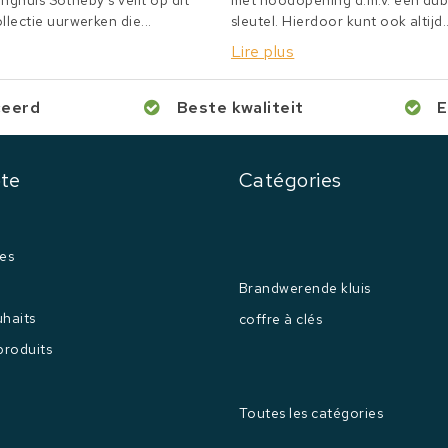
inghuis Sotheby's veilt op dit
met noodopening d.m.v. een du
lectie uurwerken die...
sleutel. Hierdoor kunt ook altijd..
Lire plus
ceerd
Beste kwaliteit
E
te
Catégories
es
Brandwerende kluis
uhaits
coffre à clés
produits
Toutes les catégories