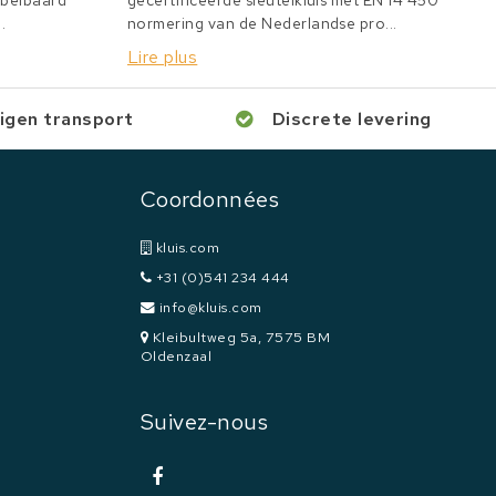
bbelbaard
gecertificeerde sleutelkluis met EN 14 450
.
normering van de Nederlandse pro...
Lire plus
igen transport
Discrete levering
Coordonnées
kluis.com
+31 (0)541 234 444
info@kluis.com
Kleibultweg 5a, 7575 BM
Oldenzaal
Suivez-nous