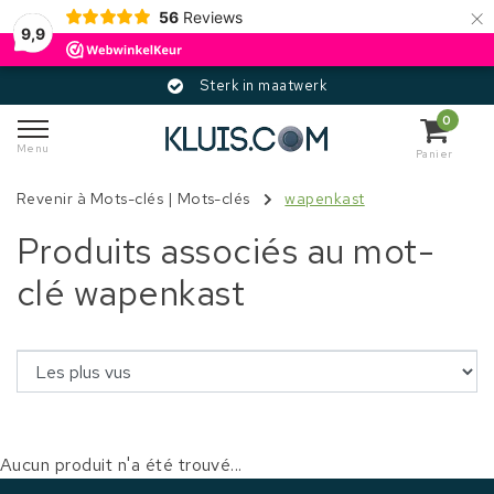
×
56
Reviews
9,9
Sterk in maatwerk
0
Menu
Panier
Revenir à Mots-clés
|
Mots-clés
wapenkast
Produits associés au mot-
clé wapenkast
Aucun produit n'a été trouvé...