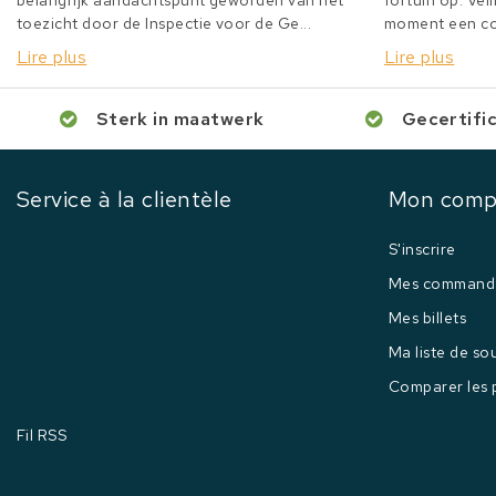
belangrijk aandachtspunt geworden van het
fortuin op. Veil
toezicht door de Inspectie voor de Ge...
moment een col
Lire plus
Lire plus
Sterk in maatwerk
Gecertifi
Service à la clientèle
Mon comp
S'inscrire
Mes command
Mes billets
Ma liste de so
Comparer les 
Fil RSS