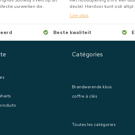
inghuis Sotheby's veilt op dit
met noodopening d.m.v. een du
lectie uurwerken die...
sleutel. Hierdoor kunt ook altijd..
Lire plus
ceerd
Beste kwaliteit
E
te
Catégories
es
Brandwerende kluis
uhaits
coffre à clés
produits
Toutes les catégories