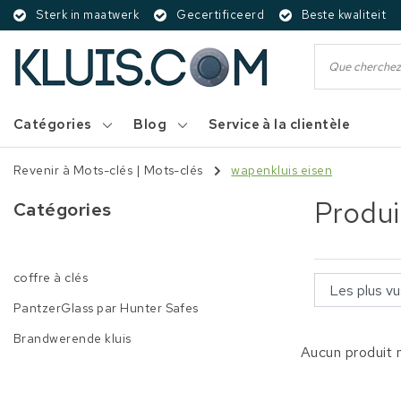
Sterk in maatwerk
Gecertificeerd
Beste kwaliteit
Catégories
Blog
Service à la clientèle
Revenir à Mots-clés
|
Mots-clés
wapenkluis eisen
Produi
Catégories
coffre à clés
PantzerGlass par Hunter Safes
Brandwerende kluis
Aucun produit n