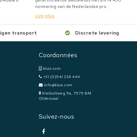
bbelbaard
gecertificeerde sleutelkluis met EN 14 450
.
normering van de Nederlandse pro...
Lire plus
igen transport
Discrete levering
Coordonnées
kluis.com
+31 (0)541 234 444
info@kluis.com
Kleibultweg 5a, 7575 BM
Oldenzaal
Suivez-nous