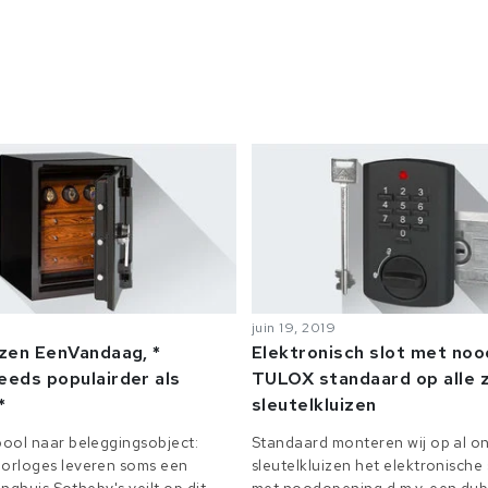
juin 19, 2019
izen EenVandaag, *
Elektronisch slot met no
eeds populairder als
TULOX standaard op alle z
*
sleutelkluizen
ool naar beleggingsobject:
Standaard monteren wij op al on
orloges leveren soms een
sleutelkluizen het elektronisch