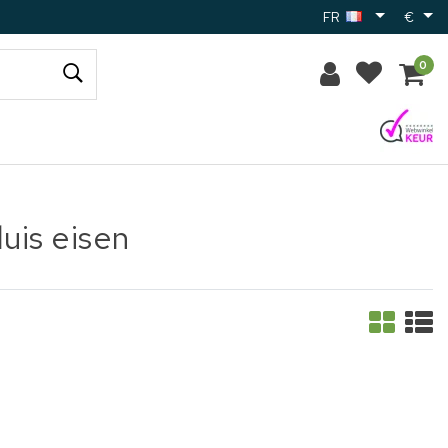
FR
€
0
uis eisen