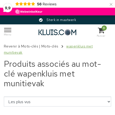
×
56
Reviews
9,9
Sterk in maatwerk
0
Menu
Panier
Revenir à Mots-clés
|
Mots-clés
wapenkluis met
munitievak
Produits associés au mot-
clé wapenkluis met
munitievak