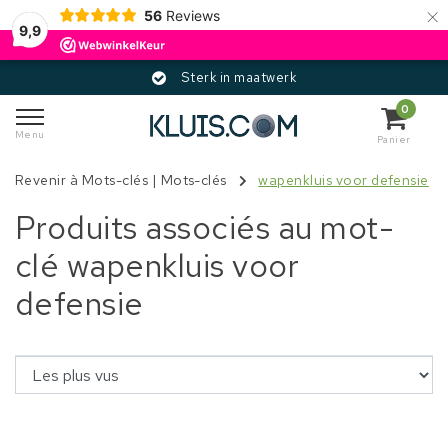
×
56
Reviews
9,9
Sterk in maatwerk
0
Menu
Panier
Revenir à Mots-clés
|
Mots-clés
wapenkluis voor defensie
Produits associés au mot-
clé wapenkluis voor
defensie