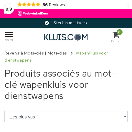
×
56
Reviews
9,9
Sterk in maatwerk
0
Menu
Panier
Revenir à Mots-clés
|
Mots-clés
wapenkluis voor
dienstwapens
Produits associés au mot-
clé wapenkluis voor
dienstwapens