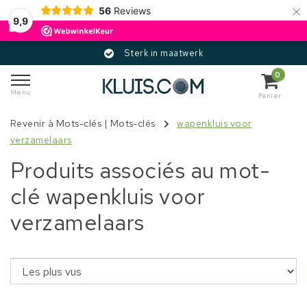
×
56
Reviews
9,9
Sterk in maatwerk
0
Menu
Panier
Revenir à Mots-clés
|
Mots-clés
wapenkluis voor
verzamelaars
Produits associés au mot-
clé wapenkluis voor
verzamelaars