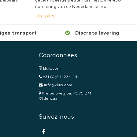
bbelbaard
gecertificeerde sleutelkluis met EN 14 450
.
normering van de Nederlandse pro...
Lire plus
igen transport
Discrete levering
Coordonnées
kluis.com
+31 (0)541 234 444
info@kluis.com
Kleibultweg 5a, 7575 BM
Oldenzaal
Suivez-nous