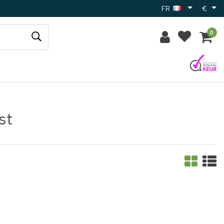
FR
€
0
st