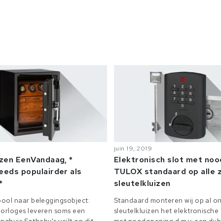
juin 19, 2019
izen EenVandaag, *
Elektronisch slot met no
eeds populairder als
TULOX standaard op alle z
*
sleutelkluizen
ool naar beleggingsobject:
Standaard monteren wij op al on
orloges leveren soms een
sleutelkluizen het elektronisch