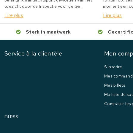
belangrijk aandachtspunt geworden van het
fortuin op. Veil
toezicht door de Inspectie voor de Ge...
moment een col
Lire plus
Lire plus
Sterk in maatwerk
Gecertifi
Service à la clientèle
Mon comp
S'inscrire
Mes command
Mes billets
Ma liste de so
Comparer les 
Fil RSS