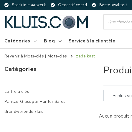
Sterk in maatwerk
Gecertificeerd
Beste kwaliteit
Catégories
Blog
Service à la clientèle
Revenir à Mots-clés
|
Mots-clés
zadelkast
Produi
Catégories
coffre à clés
PantzerGlass par Hunter Safes
Brandwerende kluis
Aucun produit n