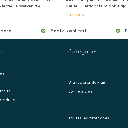
inghuis Sotheby's veilt op dit
met noodopening d.m.v. een du
lectie uurwerken die...
sleutel. Hierdoor kunt ook altijd..
Lire plus
ceerd
Beste kwaliteit
E
te
Catégories
es
Brandwerende kluis
uhaits
coffre à clés
produits
Toutes les catégories