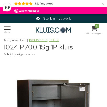
×
56
Reviews
9,9
Sterk in maatwerk
0
Menu
Winkelwagen
Terug naar Home
|
1024 P700 1Sg 1P kluis
1024 P700 1Sg 1P kluis
Schrijf je eigen review