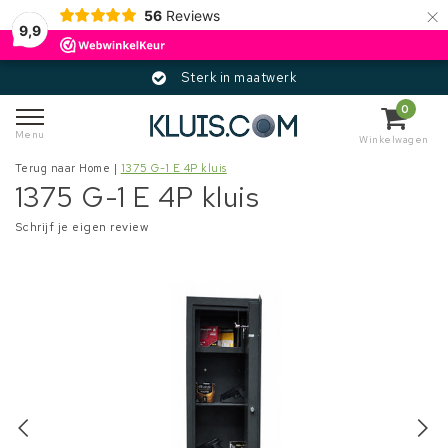
×
56
Reviews
9,9
Sterk in maatwerk
0
Menu
Winkelwagen
Terug naar Home
|
1375 G-1 E 4P kluis
1375 G-1 E 4P kluis
Schrijf je eigen review