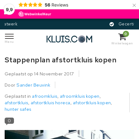
×
56
Reviews
9,9
Gecertificeerd
0
Menu
Winkelwagen
Stappenplan afstortkluis kopen
Geplaatst op
14 November 2017
Door
Sander Beuvink
Geplaatst in
afroomkluis
,
afroomkluis kopen
,
afstortkluis
,
afstortkluis horeca
,
afstortkluis kopen
,
hunter safes
0