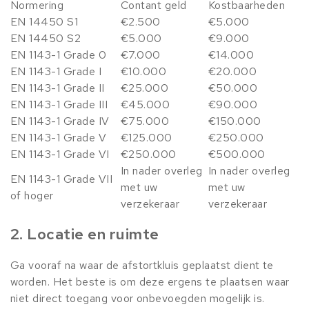
Normering
Contant geld
Kostbaarheden
EN 14450 S1
€2.500
€5.000
EN 14450 S2
€5.000
€9.000
EN 1143-1 Grade 0
€7.000
€14.000
EN 1143-1 Grade I
€10.000
€20.000
EN 1143-1 Grade II
€25.000
€50.000
EN 1143-1 Grade III
€45.000
€90.000
EN 1143-1 Grade IV
€75.000
€150.000
EN 1143-1 Grade V
€125.000
€250.000
EN 1143-1 Grade VI
€250.000
€500.000
In nader overleg
In nader overleg
EN 1143-1 Grade VII
met uw
met uw
of hoger
verzekeraar
verzekeraar
2. Locatie en ruimte
Ga vooraf na waar de afstortkluis geplaatst dient te
worden. Het beste is om deze ergens te plaatsen waar
niet direct toegang voor onbevoegden mogelijk is.