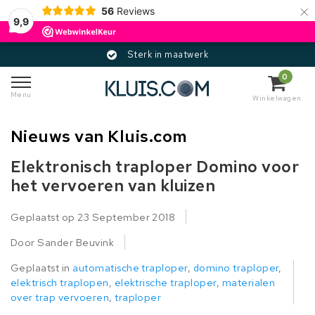
×
56
Reviews
9,9
Sterk in maatwerk
0
Menu
Winkelwagen
Nieuws van Kluis.com
Elektronisch traploper Domino voor
het vervoeren van kluizen
Geplaatst op
23 September 2018
Door Sander Beuvink
Geplaatst in
automatische traploper
,
domino traploper
,
elektrisch traplopen
,
elektrische traploper
,
materialen
over trap vervoeren
,
traploper