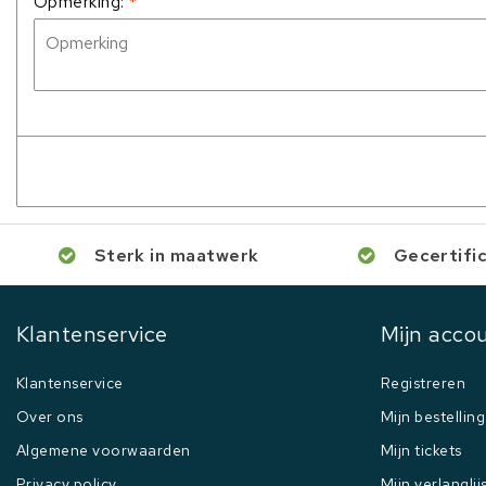
Opmerking:
*
Sterk in maatwerk
Gecertifi
Klantenservice
Mijn acco
Klantenservice
Registreren
Over ons
Mijn bestellin
Algemene voorwaarden
Mijn tickets
Privacy policy
Mijn verlanglij