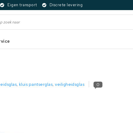
Eigen transport
Discrete levering
rvice
heidsglas
,
kluis pantserglas
,
veiligheidsglas
0