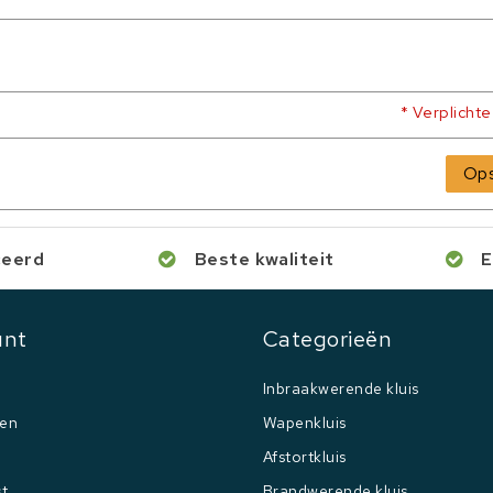
* Verplicht
Ops
ceerd
Beste kwaliteit
E
unt
Categorieën
Inbraakwerende kluis
gen
Wapenkluis
Afstortkluis
st
Brandwerende kluis