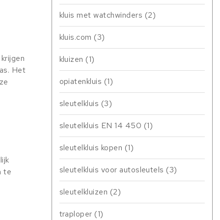
kluis met watchwinders
(2)
kluis.com
(3)
krijgen
kluizen
(1)
as. Het
opiatenkluis
(1)
nze
sleutelkluis
(3)
sleutelkluis EN 14 450
(1)
sleutelkluis kopen
(1)
ijk
sleutelkluis voor autosleutels
(3)
n te
sleutelkluizen
(2)
traploper
(1)