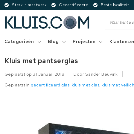
Sterk in maatwerk
Gecertificeerd
Beste kwaliteit
Categorieën
Blog
Projecten
Klantense
Kluis met pantserglas
Geplaatst op
31 Januari 2018
Door Sander Beuvink
Geplaatst in
gecertificeerd glas
,
kluis met glas
,
kluis met veilig