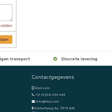
e velden
laan
igen transport
Discrete levering
Contactgegevens
kluis.com
+31 (0)541 234 444
info@kluis.com
Kleibultweg 5a, 7575 BM