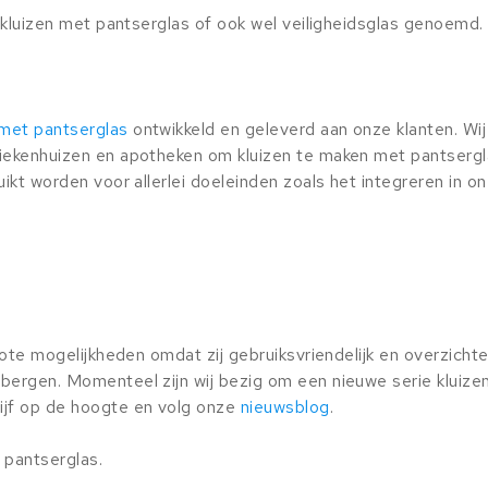
n kluizen met pantserglas of ook wel veiligheidsglas genoemd.
met pantserglas
ontwikkeld en geleverd aan onze klanten. Wij 
ziekenhuizen en apotheken om kluizen te maken met pantsergl
uikt worden voor allerlei doeleinden zoals het integreren in o
rote mogelijkheden omdat zij gebruiksvriendelijk en overzichtel
pbergen. Momenteel zijn wij bezig om een nieuwe serie kluize
ijf op de hoogte en volg onze
nieuwsblog
.
 pantserglas.