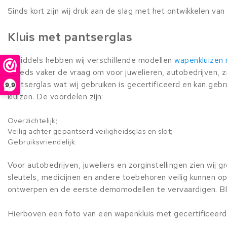
Sinds kort zijn wij druk aan de slag met het ontwikkelen va
Kluis met pantserglas
Inmiddels hebben wij verschillende modellen
wapenkluizen 
steeds vaker de vraag om voor juwelieren, autobedrijven, 
pantserglas wat wij gebruiken is gecertificeerd en kan gebr
9,9
kluizen. De voordelen zijn:
Overzichtelijk;
Veilig achter gepantserd veiligheidsglas en slot;
Gebruiksvriendelijk.
Voor autobedrijven, juweliers en zorginstellingen zien wij g
sleutels, medicijnen en andere toebehoren veilig kunnen o
ontwerpen en de eerste demomodellen te vervaardigen. Bl
Hierboven een foto van een wapenkluis met gecertificeerd