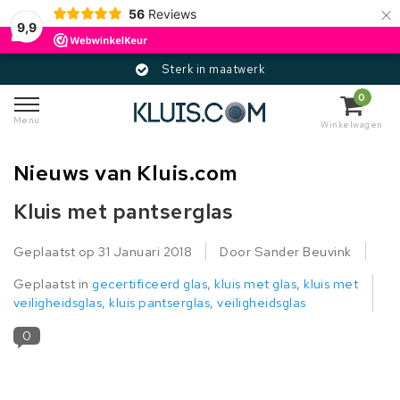
×
56
Reviews
9,9
Sterk in maatwerk
0
Menu
Winkelwagen
Nieuws van Kluis.com
Kluis met pantserglas
Geplaatst op
31 Januari 2018
Door Sander Beuvink
Geplaatst in
gecertificeerd glas
,
kluis met glas
,
kluis met
veiligheidsglas
,
kluis pantserglas
,
veiligheidsglas
0