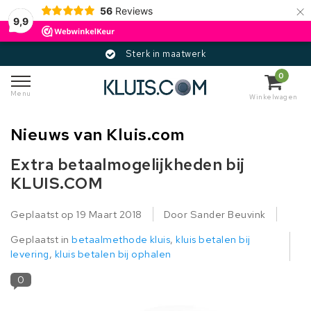
×
56
Reviews
9,9
Sterk in maatwerk
0
Menu
Winkelwagen
Nieuws van Kluis.com
Extra betaalmogelijkheden bij
KLUIS.COM
Geplaatst op
19 Maart 2018
Door Sander Beuvink
Geplaatst in
betaalmethode kluis
,
kluis betalen bij
levering
,
kluis betalen bij ophalen
0