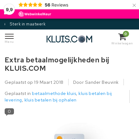
×
56
Reviews
9,9
Gecertificeerd
0
Menu
Winkelwagen
Extra betaalmogelijkheden bij
KLUIS.COM
Geplaatst op
19 Maart 2018
Door Sander Beuvink
Geplaatst in
betaalmethode kluis
,
kluis betalen bij
levering
,
kluis betalen bij ophalen
0