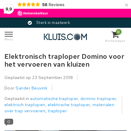
×
56
Reviews
9,9
werk
Gecertificeerd
0
Menu
Winkelwagen
Elektronisch traploper Domino voor
het vervoeren van kluizen
Geplaatst op
23 September 2018
Door
Sander Beuvink
Geplaatst in
automatische traploper
,
domino traploper
,
elektrisch traplopen
,
elektrische traploper
,
materialen
over trap vervoeren
,
traploper
0