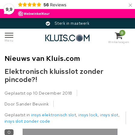
×
56
Reviews
9,9
Sterk in maatwerk
0
Menu
Winkelwagen
Nieuws van Kluis.com
Elektronisch kluisslot zonder
pincode?!
Geplaatst op
10 December 2018
Door Sander Beuvink
Geplaatst in
insys elektronisch slot
,
insys lock
,
insys slot
,
insys slot zonder code
0