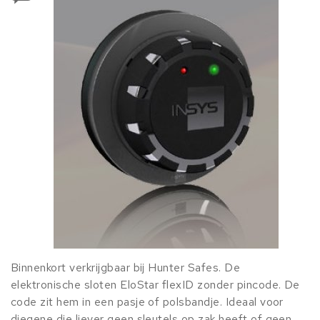
Binnenkort verkrijgbaar bij Hunter Safes. De
elektronische sloten EloStar flexID zonder pincode. De
code zit hem in een pasje of polsbandje. Ideaal voor
diegene die liever geen sleutels op zak heeft of geen