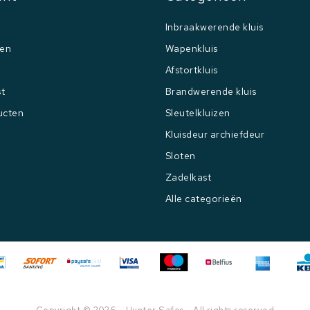
Inbraakwerende kluis
gen
Wapenkluis
Afstortkluis
st
Brandwerende kluis
ucten
Sleutelkluizen
Kluisdeur archiefdeur
Sloten
Zadelkast
Alle categorieën