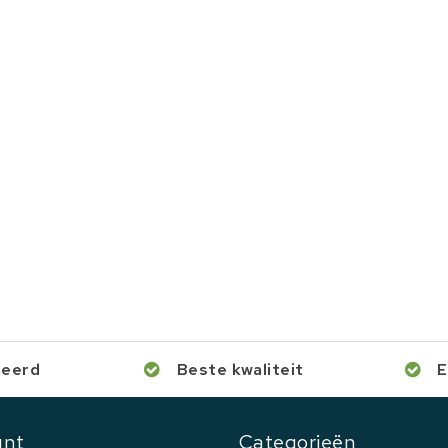
ceerd
Beste kwaliteit
E
unt
Categorieën