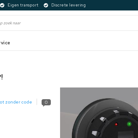
Eigen transport
Discrete levering
rvice
!
slot zonder code
0