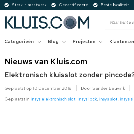
Sterk in maatwerk
Gecertificeerd
Beste kwaliteit
Categorieën
Blog
Projecten
Klantense
Nieuws van Kluis.com
Elektronisch kluisslot zonder pincode?
Geplaatst op
10 December 2018
Door Sander Beuvink
Geplaatst in
insys elektronisch slot
,
insys lock
,
insys slot
,
insys 