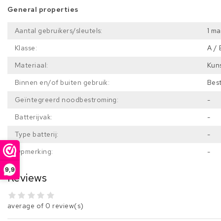
General properties
Aantal gebruikers/sleutels:
1 ma
Klasse:
A /
Materiaal:
Kun
Binnen en/of buiten gebruik:
Bes
Geïntegreerd noodbestroming:
-
Batterijvak:
-
Type batterij:
-
Opmerking:
-
9,9
Reviews
average of 0 review(s)