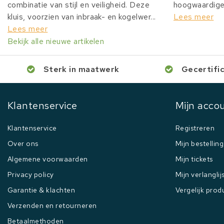
combinatie van stijl en veiligheid. Deze
hoogwaardige 
kluis, voorzien van inbraak- en kogelwer...
Lees meer
Lees meer
Bekijk alle nieuwe artikelen
Sterk in maatwerk
Gecertifi
Klantenservice
Mijn acco
Klantenservice
Registreren
Over ons
Mijn bestellin
Algemene voorwaarden
Mijn tickets
Privacy policy
Mijn verlanglij
Garantie & klachten
Vergelijk prod
Verzenden en retourneren
Betaalmethoden