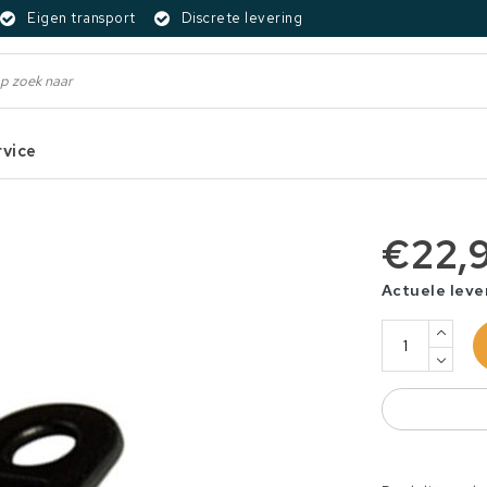
Eigen transport
Discrete levering
rvice
€22,
Actuele leve