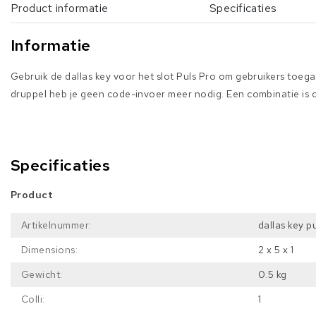
Product informatie
Specificaties
Informatie
Gebruik de dallas key voor het slot Puls Pro om gebruikers toega
druppel heb je geen code-invoer meer nodig. Een combinatie is 
Specificaties
Product
Artikelnummer:
dallas key p
Dimensions:
2 x 5 x 1
Gewicht:
0.5 kg
Colli:
1