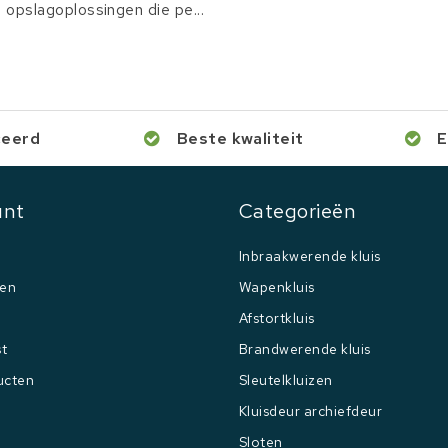
opslagoplossingen die pe...
ceerd
Beste kwaliteit
E
unt
Categorieën
Inbraakwerende kluis
gen
Wapenkluis
Afstortkluis
st
Brandwerende kluis
ucten
Sleutelkluizen
Kluisdeur archiefdeur
Sloten