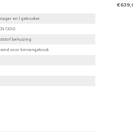
€639,
nager en 1 gebruiker
 EN 1300
ststof behuizing
temd voor binnengebruik