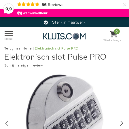
×
56
Reviews
9,9
Sterk in maatwerk
0
Menu
Winkelwagen
Terug naar Home
|
Elektronisch slot Pulse PRO
Elektronisch slot Pulse PRO
Schrijf je eigen review