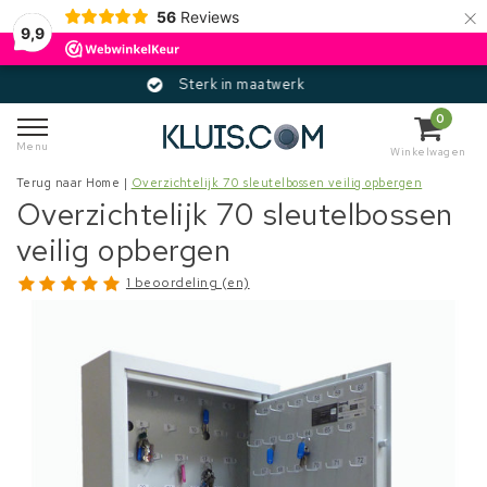
×
56
Reviews
9,9
Sterk in maatwerk
0
Menu
Winkelwagen
Terug naar Home
|
Overzichtelijk 70 sleutelbossen veilig opbergen
Overzichtelijk 70 sleutelbossen
veilig opbergen
1 beoordeling (en)