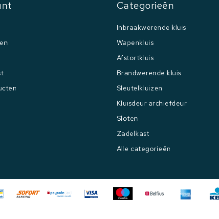
unt
Categorieën
Inbraakwerende kluis
gen
Wapenkluis
Afstortkluis
st
Brandwerende kluis
ucten
Sleutelkluizen
Kluisdeur archiefdeur
Sloten
Zadelkast
Alle categorieën