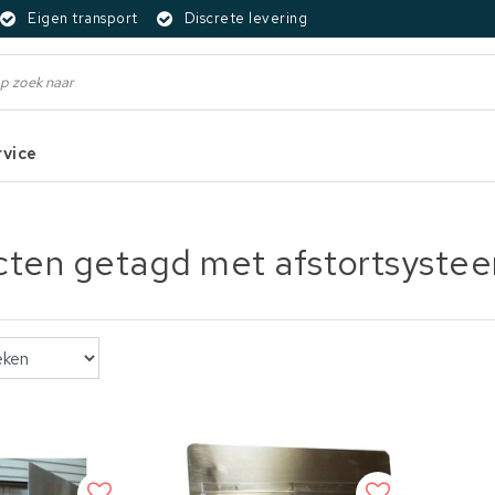
Eigen transport
Discrete levering
rvice
cten getagd met afstortsyste