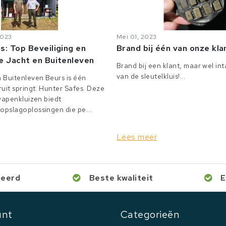
2023
Mei 01, 2023
s: Top Beveiliging en
Brand bij één van onze kl
e Jacht en Buitenleven
Brand bij een klant, maar wel in
van de sleutelkluis!...
 Buitenleven Beurs is één
uit springt: Hunter Safes. Deze
 wapenkluizen biedt
pslagoplossingen die pe...
Lees meer
ceerd
Beste kwaliteit
E
unt
Categorieën