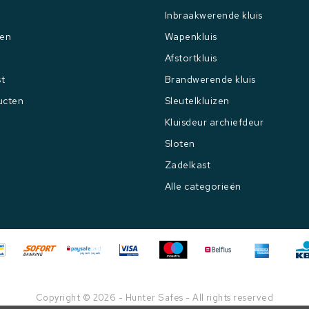
Inbraakwerende kluis
gen
Wapenkluis
Afstortkluis
st
Brandwerende kluis
ucten
Sleutelkluizen
Kluisdeur archiefdeur
Sloten
Zadelkast
Alle categorieën
Copyright © 2026 - Hunter Safes - All rights reserved