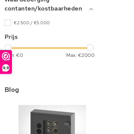
contanten/kostbaarheden
€2.500 / €5.000
Prijs
Min: €
0
Max: €
2000
9,9
Blog