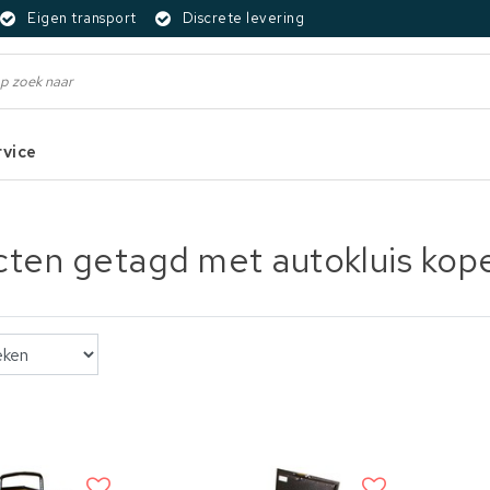
Eigen transport
Discrete levering
rvice
ten getagd met autokluis kop