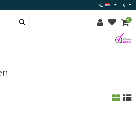
NL
€
0
en