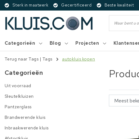
Sterk in maatwerk
Gecertificeerd
Beste kwaliteit
Categorieën
Blog
Projecten
Klantense
Terug naar Tags
|
Tags
autokluis kopen
Produc
Categorieën
Uit voorraad
Sleutelkluizen
Pantzerglass
Brandwerende kluis
Inbraakwerende kluis
Afstortkluis