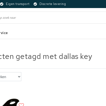
Eigen transport
Discrete levering
rvice
ten getagd met dallas key