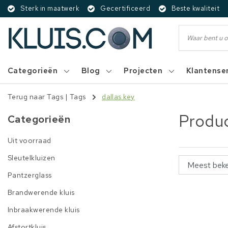
Sterk in maatwerk
Gecertificeerd
Beste kwaliteit
Categorieën
Blog
Projecten
Klantense
Terug naar Tags
|
Tags
dallas key
Produc
Categorieën
Uit voorraad
Sleutelkluizen
Pantzerglass
Brandwerende kluis
Inbraakwerende kluis
Afstortkluis