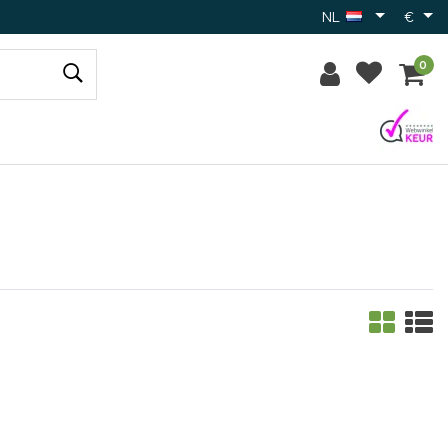
NL
€
0