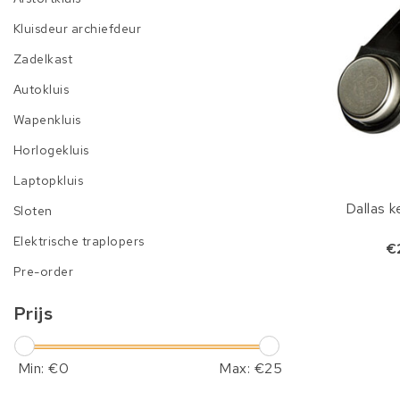
Kluisdeur archiefdeur
Zadelkast
Autokluis
Wapenkluis
Horlogekluis
Laptopkluis
Dallas k
Sloten
Elektrische traplopers
€
Pre-order
Prijs
Min: €
0
Max: €
25