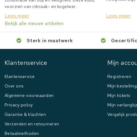
combinatie van stijl en veiligheid. Deze kluis,
voorzien van inbraak- en kogelwer...
Lees meer
Lees meer
Bekijk alle nieuwe artikelen
Sterk in maatwerk
Gecertifi
Klantenservice
Mijn acco
Klantenservice
Registreren
Over ons
Mijn bestellin
Algemene voorwaarden
Mijn tickets
Privacy policy
Mijn verlanglij
Garantie & klachten
Vergelijk prod
Verzenden en retourneren
Betaalmethoden