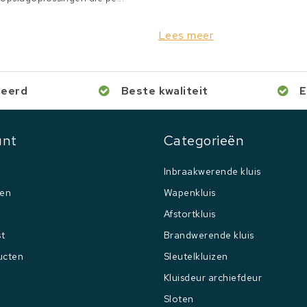
Lees meer
ceerd
Beste kwaliteit
E
unt
Categorieën
Inbraakwerende kluis
gen
Wapenkluis
Afstortkluis
st
Brandwerende kluis
ucten
Sleutelkluizen
Kluisdeur archiefdeur
Sloten