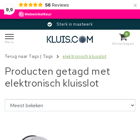
×
56
Reviews
9,9
Sterk in maatwerk
0
Menu
Winkelwagen
Terug naar Tags
|
Tags
elektronisch kluisslot
Producten getagd met
elektronisch kluisslot