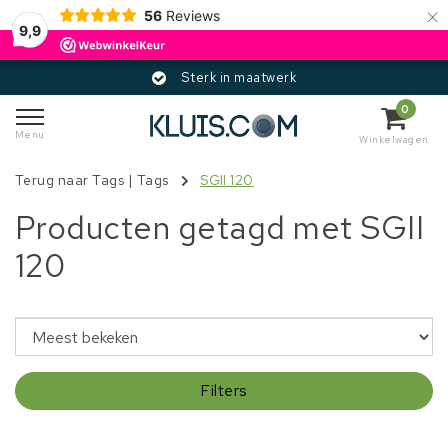
×
56
Reviews
9,9
Sterk in maatwerk
0
Menu
Winkelwagen
Terug naar Tags
|
Tags
SGII 120
Producten getagd met SGII
120
Filters