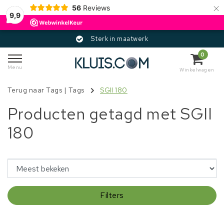
×
56
Reviews
9,9
Sterk in maatwerk
0
Menu
Winkelwagen
Terug naar Tags
|
Tags
SGII 180
Producten getagd met SGII
180
Filters