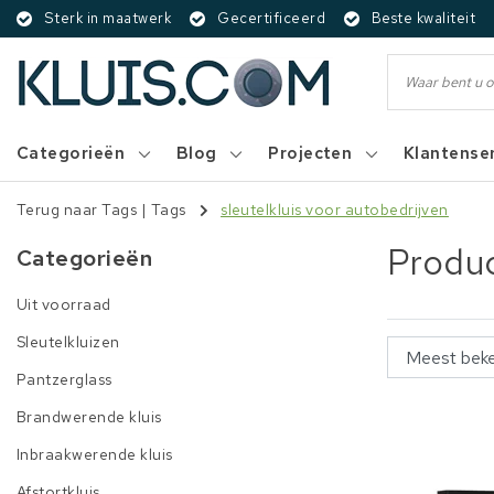
Sterk in maatwerk
Gecertificeerd
Beste kwaliteit
Categorieën
Blog
Projecten
Klantense
Terug naar Tags
|
Tags
sleutelkluis voor autobedrijven
Produc
Categorieën
Uit voorraad
Sleutelkluizen
Pantzerglass
Brandwerende kluis
Inbraakwerende kluis
Afstortkluis