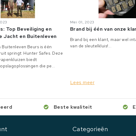
2023
Mei 01, 2023
s: Top Beveiliging en
Brand bij één van onze kl
e Jacht en Buitenleven
Brand bij een klant, maar wel in
van de sleutelkluis!...
 Buitenleven Beurs is één
uit springt: Hunter Safes. Deze
 wapenkluizen biedt
pslagoplossingen die pe...
Lees meer
ceerd
Beste kwaliteit
E
unt
Categorieën