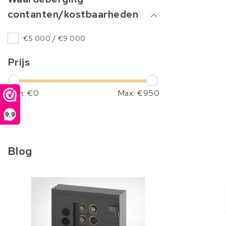
contanten/kostbaarheden
€5.000 / €9.000
Prijs
Min: €
0
Max: €
950
9,9
Blog