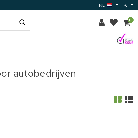
NL
€
0
oor autobedrijven