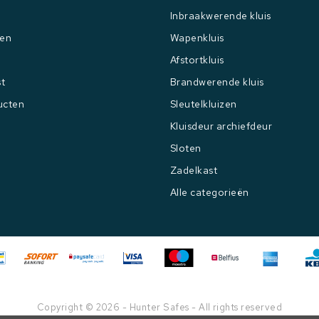
Inbraakwerende kluis
gen
Wapenkluis
Afstortkluis
st
Brandwerende kluis
ucten
Sleutelkluizen
Kluisdeur archiefdeur
Sloten
Zadelkast
Alle categorieën
Copyright © 2026 - Hunter Safes - All rights reserved