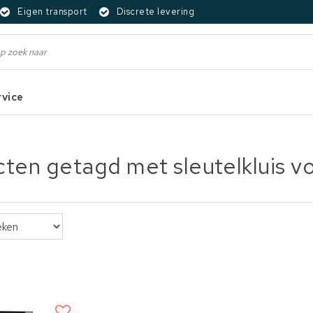
Eigen transport
Discrete levering
rvice
ten getagd met sleutelkluis v