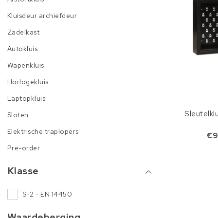
Kluisdeur archiefdeur
Zadelkast
Autokluis
Wapenkluis
Horlogekluis
Laptopkluis
Sleutelk
Sloten
Elektrische traplopers
€9
Pre-order
Klasse
S-2 - EN 14450
Waardeberging