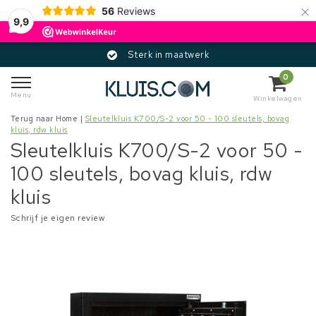
×
56
Reviews
9,9
Sterk in maatwerk
0
Menu
Winkelwagen
Terug naar Home
|
Sleutelkluis K700/S-2 voor 50 - 100 sleutels, bovag
kluis, rdw kluis
Sleutelkluis K700/S-2 voor 50 -
100 sleutels, bovag kluis, rdw
kluis
Schrijf je eigen review