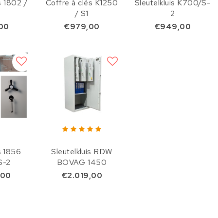
s 1802 /
Coffre à clés K1250
Sleutelkluis K700/S-
/ S1
2
00
€979,00
€949,00
s 1856
Sleutelkluis RDW
S-2
BOVAG 1450
,00
€2.019,00