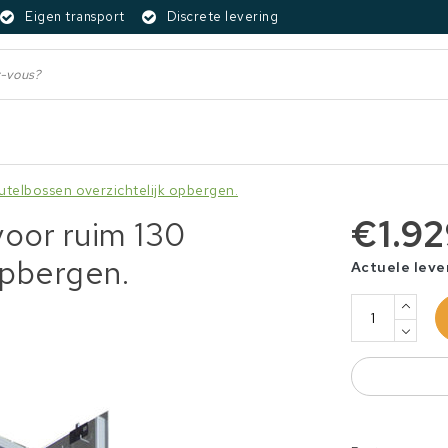
Eigen transport
Discrete levering
eutelbossen overzichtelijk opbergen.
€1.9
voor ruim 130
opbergen.
Actuele leve