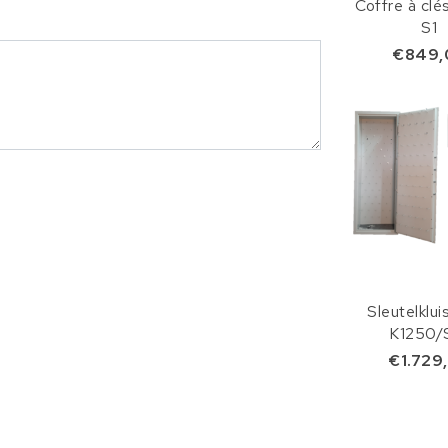
Coffre à clé
S1
€849,
Sleutelklui
K1250/
€1.729