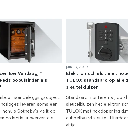
juin 19, 2019
izen EenVandaag, *
Elektronisch slot met no
eeds populairder als
TULOX standaard op alle z
*
sleutelkluizen
mbool naar beleggingsobject:
Standaard monteren wij op al 
horloges leveren soms een
sleutelkluizen het elektronisc
ilinghuis Sotheby's veilt op
TULOX met noodopening d.m.
n collectie uurwerken die...
dubbelbaard sleutel. Hierdoor
altijd...