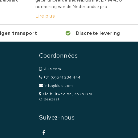
bbelbaard
gecertificeerde sleutelkluis met EN 14 450
.
normering van de Nederlandse pro...
Lire plus
igen transport
Discrete levering
Coordonnées
kluis.com
+31 (0)541 234 444
info@kluis.com
Kleibultweg 5a, 7575 BM
Oldenzaal
Suivez-nous