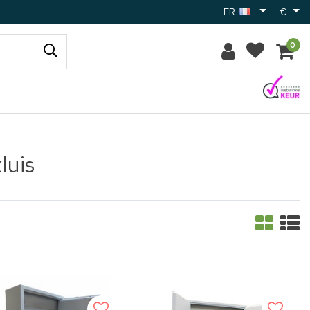
FR
€
0
luis