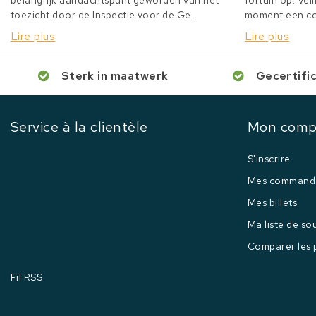
belangrijk aandachtspunt geworden van het
fortuin op. Veil
toezicht door de Inspectie voor de Ge...
moment een col
Lire plus
Lire plus
Sterk in maatwerk
Gecertifi
Service à la clientèle
Mon comp
S'inscrire
Mes command
Mes billets
Ma liste de so
Comparer les 
Fil RSS