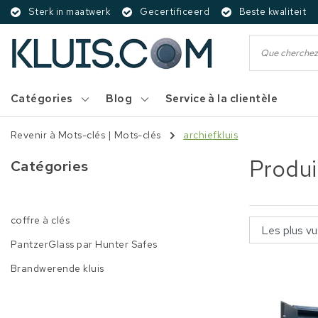
Sterk in maatwerk
Gecertificeerd
Beste kwaliteit
Catégories
Blog
Service à la clientèle
Revenir à Mots-clés
|
Mots-clés
archiefkluis
Produi
Catégories
coffre à clés
PantzerGlass par Hunter Safes
Brandwerende kluis