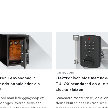
juin 19, 2019
izen EenVandaag, *
Elektronisch slot met no
eeds populairder als
TULOX standaard op alle z
*
sleutelkluizen
ool naar beleggingsobject:
Standaard monteren wij op al on
orloges leveren soms een
sleutelkluizen het elektronisch