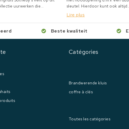
inghuis Sotheby's veilt op dit
met noodopening d.m.v. een du
lectie uurwerken die...
sleutel. Hierdoor kunt ook altijd..
Lire plus
ceerd
Beste kwaliteit
E
te
Catégories
es
Brandwerende kluis
uhaits
coffre à clés
produits
Toutes les catégories