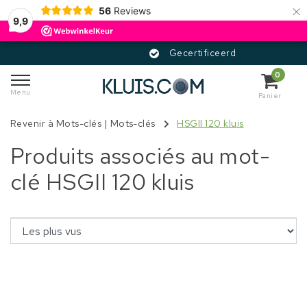
×
56
Reviews
9,9
Gecertificeerd
0
Menu
Panier
Revenir à Mots-clés
|
Mots-clés
HSGII 120 kluis
Produits associés au mot-
clé HSGII 120 kluis