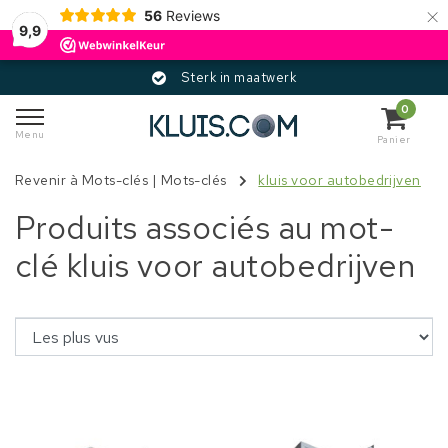
×
56
Reviews
9,9
Sterk in maatwerk
0
Menu
Panier
Revenir à Mots-clés
|
Mots-clés
kluis voor autobedrijven
Produits associés au mot-
clé kluis voor autobedrijven